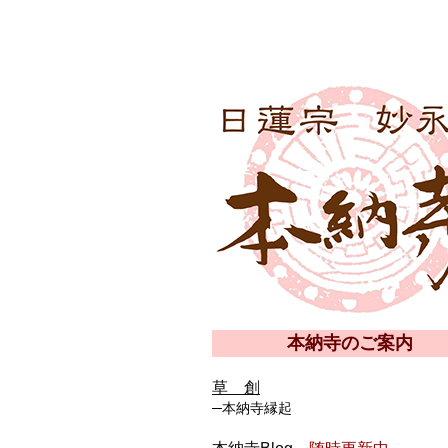
本納寺のご案内
草 創
─本納寺縁起