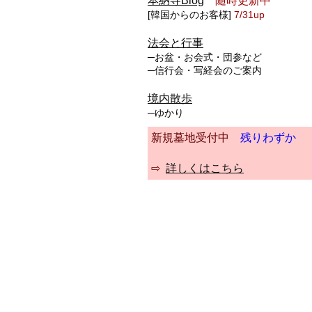
本納寺Blog
随時更新中
[韓国からのお客様]
7/31up
法会と行事
─お盆・お会式・団参など
─信行会・写経会のご案内
境内散歩
─ゆかり
新規墓地受付中
残りわずか
⇨
詳しくはこちら